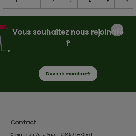
31
1
2
3
4
5
6
Vous souhaitez nous rejoindre
?
Devenir membre
Contact
Chemin du Val d'Auzon 63450 Le Crest