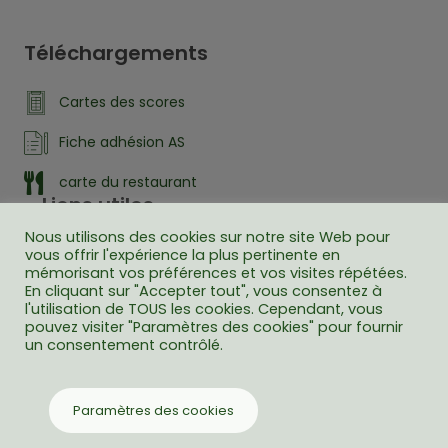
Téléchargements
Cartes des scores
Fiche adhésion AS
carte du restaurant
Liens utiles
Nous utilisons des cookies sur notre site Web pour
Liste des départs
vous offrir l'expérience la plus pertinente en
mémorisant vos préférences et vos visites répétées.
Résultats compétions
En cliquant sur "Accepter tout", vous consentez à
l'utilisation de TOUS les cookies. Cependant, vous
Comité Territorial de Golf
pouvez visiter "Paramètres des cookies" pour fournir
un consentement contrôlé.
Paramètres des cookies
© Golf du Val d’Auzon – 2022